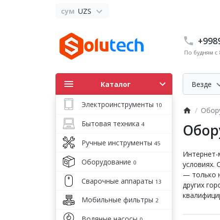
сум
UZS
+998
По будням с 8
Каталог
Везде
Электроинструменты
10
Обор
Бытовая техника
4
Обор
Ручные инструменты
45
Интернет-
Оборудование
0
условиях.
— только 
Сварочные аппараты
13
других гор
квалифици
Мобильные фильтры
2
Водяные насосы
0