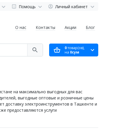
Помощь
Личный кабинет
О нас
Контакты
Акции
Блог
0
товар(ов),
на
0сум
стане на максимально выгодных для вас
дителей, выгодные оптовые и розничные цены
т доставку электроинструментов в Ташкенте и
акже предоставляются услуги