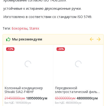
Хромирование согласно ISO 1456:2009.
устойчивые к истиранию двухсекционные ручки.
Изготовлено в соответствии со стандартом ISO 5749.
Теги:
Бокорезы
,
Starex
Мы рекомендуем
-12%
-26%
Колонный кондиционер
Передвижной
Shivaki SIA2-F48HF
электростатический фильтр
EMK-1600
21450000сум
18950000сум
65000000сум
48000000сум
Без НДС: 18950000сум
Без НДС: 48000000сум